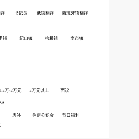
翻译
书记员
俄语翻译
西班牙语翻译
里铺
纪山镇
拾桥镇
李市镇
1.2万-2万元
2万元以上
面议
BA
房补
住房公积金
节日福利
住