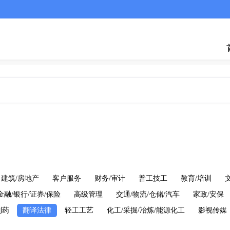
建筑/房地产
客户服务
财务/审计
普工技工
教育/培训
金融/银行/证券/保险
高级管理
交通/物流/仓储/汽车
家政/安保
制药
翻译法律
轻工工艺
化工/采掘/冶炼/能源化工
影视传媒