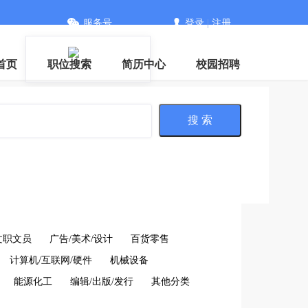
服务号
登录
|
注册
首页
职位搜索
简历中心
校园招聘
搜 索
文职文员
广告/美术/设计
百货零售
计算机/互联网/硬件
机械设备
能源化工
编辑/出版/发行
其他分类