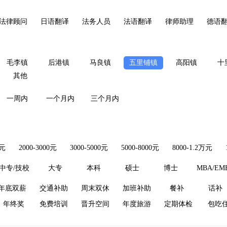
法律顾问
日语翻译
法务人员
法语翻译
律师助理
德语
毛李镇
后港镇
马良镇
五里铺镇
高阳镇
十
其他
一周内
一个月内
三个月内
0元
2000-3000元
3000-5000元
5000-8000元
8000-1.2万元
中专/技校
大专
本科
硕士
博士
MBA/EM
年底双薪
交通补助
周末双休
加班补助
餐补
话补
年终奖
免费培训
晋升空间
年度旅游
定期体检
包吃