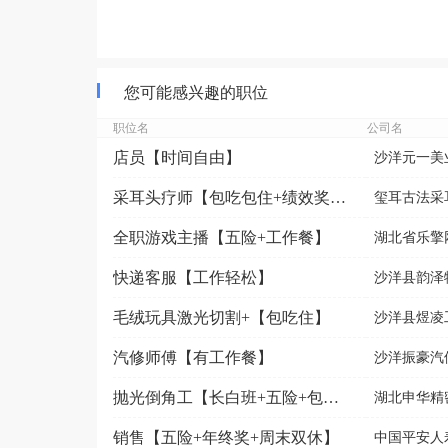
您可能感兴趣的职位
职位名
公司名
店员【时间自由】
沙洋元一美
采耳头疗师【包吃包住+绩效奖金+年终奖】
玺耳古法采
全职游戏主播【五险+工作餐】
湖北省乐擎
快递客服【工作轻松】
沙洋县韵泽
毛绒玩具激光切割+【包吃住】
沙洋县煜凌
汽修师傅【有工作餐】
沙洋振豪汽
抛光倒角工【长白班+五险+包工作餐】
湖北申华精
销售【五险+年终奖+周末双休】
中国平安人