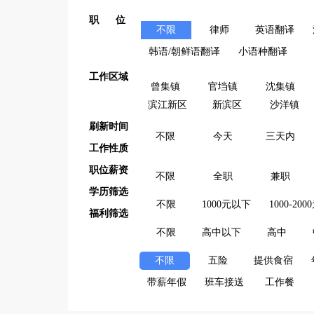
职 位
不限
律师
英语翻译
韩语/朝鲜语翻译
小语种翻译
工作区域
曾集镇
官垱镇
沈集镇
滨江新区
新滨区
沙洋镇
刷新时间
不限
今天
三天内
工作性质
职位薪资
不限
全职
兼职
学历筛选
不限
1000元以下
1000-200
福利筛选
不限
高中以下
高中
不限
五险
提供食宿
带薪年假
班车接送
工作餐