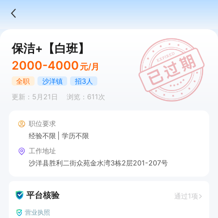
保洁+【白班】
2000-4000
元/月
全职
沙洋镇
招3人
更新：5月21日
浏览：611次
职位要求
经验不限
学历不限
工作地址
沙洋县胜利二街众苑金水湾3栋2层201-207号
平台核验
通过1项
营业执照